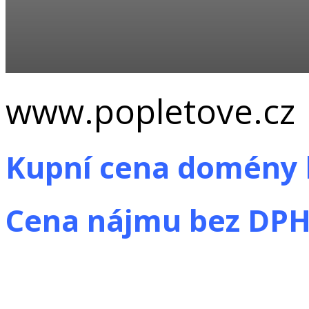
www.popletove.cz
Kupní cena domény b
Cena nájmu bez DPH 